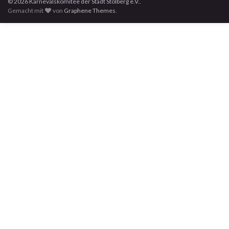
© 2026 Karnevalskomitee der Stadt Stolberg e.V..
Gemacht mit
von
Graphene Themes
.