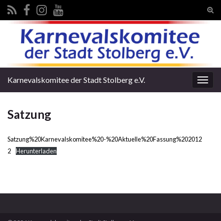
Suc
ums
Search for:
Karnevalskomitee der Stadt Stolberg e.V.
Navi
umsc
Satzung
Satzung%20Karnevalskomitee%20-%20Aktuelle%20Fassung%202012
2
Herunterladen