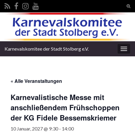
Suc
ums
Search for:
Karnevalskomitee der Stadt Stolberg e.V.
Navi
umsc
« Alle Veranstaltungen
Karnevalistische Messe mit
anschließendem Frühschoppen
der KG Fidele Bessemskriemer
10 Januar, 2027 @ 9:30
-
14:00