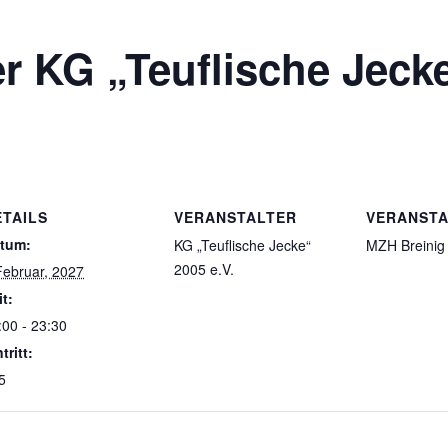
r KG „Teuflische Jeck
ETAILS
VERANSTALTER
VERANST
tum:
KG „Teuflische Jecke“
MZH Breinig
2005 e.V.
Februar, 2027
it:
:00 - 23:30
tritt:
5